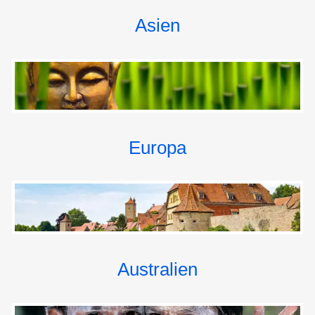
Rotterdam ist mit mehr als 600.000 Einwohnern die
Asien
zweitgrößte Stadt der Niederlande, der größte Hafen
Europas und der drittgrößte Seehafen der Welt.
Im Umland wohnen weitere rund 600.000 Menschen, so
daß der Großraum Rotterdam mit mehr als 1,2 Mio.
Menschen der größte Ballungsraum im Rheindelta ist.
Der höchste Punkt der Stadt liegt nur etwa 2 m über
dem Meeresspiegel, weite Teile der Stadt liegen
Europa
mehrere Meter unter Meeresniveau. Ständig müssen
Pumpen den Grundwasserspiegel niedrig halten, sonst
würde Rotterdam überflutet.
1230 bauten Fischer am Flüßchen Rotte einen Damm
und legten damit den Grundstein für das spätere
Rotterdam. Dank seiner günstigen Lage entwickelte
sich Rotterdam schon früh zu einer bedeutenden
Australien
Hafenstadt.
Nach schwersten Zerstörungen im 2. Weltkrieg erstand
Rotterdam nach dem Krieg als moderne Stadt