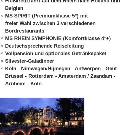
Flußkreuzfahrt auf dem Rhein nach Holland und
FLUSSREISEN
Belgien
MS SPIRIT (Premiumklasse 5*) mit
Donau
freier Wahl zwischen 3 verschiedenen
Douro
Bordrestaurants
MS RHEIN SYMPHONIE (Komfortklasse 4*+)
Mekong
Deutschsprechende Reiseleitung
Nil
Vollpension und optionales Getränkepaket
Silvester-Galadinner
Oder
Köln - Nimwegen/Nijmegen - Antwerpen - Gent -
Rhein | Nebenflüsse
Brüssel - Rotterdam - Amsterdam / Zaandam -
Arnheim - Köln
Rhone
Seine
Wolga
Andere Wasserwege