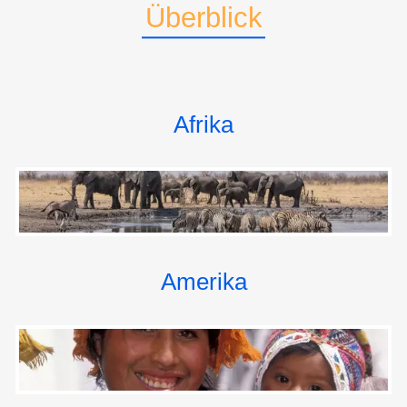
den darunterliegenden Brunnen.
Überblick
Außerhalb des Zentrums sehen Sie das berühmte
Atomium, das anläßlich der Weltausstellung von 1958
errichtet wurde.
Dann geht die Fahrt mit dem Bus zurück zu Ihrem
Schiff in Antwerpen.
Afrika
Am Mittag führt Ihre Schiffsreise zurück in die
Niederlande und auf den verschiedenen Gewässern
des Rheindeltas nach Rotterdam: vom Boven Merwede
nördlich durch den Dordtsche Kil in die Oude Maas
(Alte Maas), die eigentlich jedoch ein Rheinarm ist und
kaum Wasser aus der Maas mit sich führt.
Am späten Abend erreichen Sie Rotterdam.
Amerika
5. Tag: ROTTERDAM - AMSTERDAM (HOLLAND)
Ablegen Rotterdam: 13 Uhr
Anlegen Amsterdam: 20:30 Uhr
Ausflugspaket: Besichtigung des modernen
Rotterdam