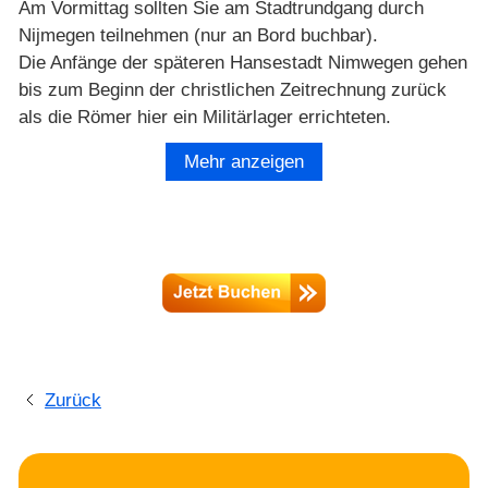
Am Vormittag sollten Sie am Stadtrundgang durch
Nijmegen teilnehmen (nur an Bord buchbar).
Die Anfänge der späteren Hansestadt Nimwegen gehen
bis zum Beginn der christlichen Zeitrechnung zurück
als die Römer hier ein Militärlager errichteten.
Nimwegen gibt sein Alter mit mehr als 2000 Jahren an,
Mehr anzeigen
muß aber mit Maastricht um den Titel der ältesten
Stadt der Niederlande streiten.
Merowinger, Karolinger und auch die Staufer
unterhielten eine Pfalz in Nimwegen, wo 1165 der Sohn
von Kaiser Friedrich Barbarossa und spätere König
Heinrich der VI. geboren wurde.
Trotz Zerstörungen gegen Ende des II. Weltkriegs ist
die historische Altstadt einen Besuch wert. Sie sehen
u.a. den schönen Großen Markt mit dem Rathaus und
Zurück
die gotische Stevenskerk.
Am Mittag geht Ihre Flußreise auf der Waal weiter in
westlicher Richtung der Nordseeküste entgegen.