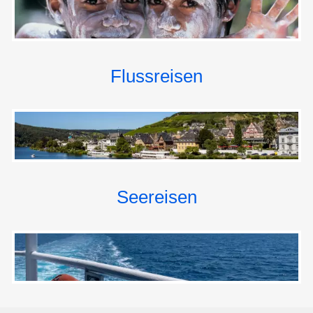
praktisch neu.
Heute ist Rotterdam eine vitale, weltoffene Stadt mit
moderner Skyline, eleganten Brücken und
ungewöhnlichen Bauten, ein Mekka für moderne
Flussreisen
Stadtplaner.
Gegen Mittag geht Ihre Schiffsreise weiter in Richtung
Amsterdam.
Auf dem nördlichen Hauptarm des Rheins, der hinter
der Grenze Nederrijn, hier aber Lek heißt, fahren Sie
bis zur Universitätsstadt Utrecht, wo Ihr Schiff in den
Amsterdam-Rhein-Kanal einbiegt und am Abend in
Seereisen
Amsterdam festmacht.
HINWEIS:
MS Spirit legt direkt in Amsterdam an
MS Rhein Symphonie legt im Coenhaven oder in
Zaandam an (ca. 6 km nordwestlich von Amsterdam).
Ein kostenfreier Transfer bringt individuelle Gäste ins