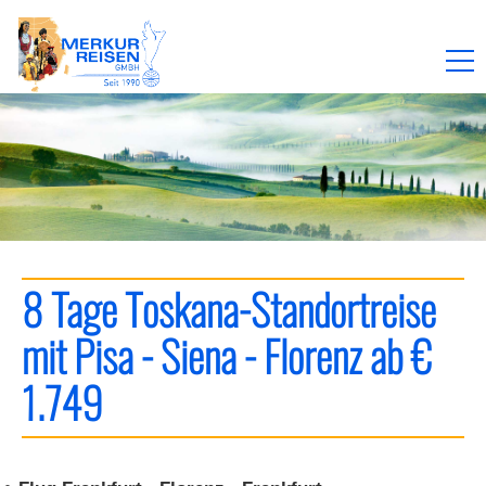
AFRIKA
AMERIKA
ASIEN
8 Tage Toskana-Standortreise
mit Pisa - Siena - Florenz ab €
AUSTRALIEN
1.749
EUROPA
Baltikum