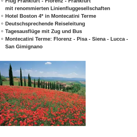
Flug Frankfurt - Florenz - Frankfurt
mit renommierten Linienfluggesellschaften
Italien
Hotel Boston 4* in Montecatini Terme
Polen
Deutschsprechende Reiseleitung
Tagesausflüge mit Zug und Bus
Spanien
Montecatini Terme: Florenz - Pisa - Siena - Lucca -
San Gimignano
FLUSSREISEN
SEEREISEN
SERVICE