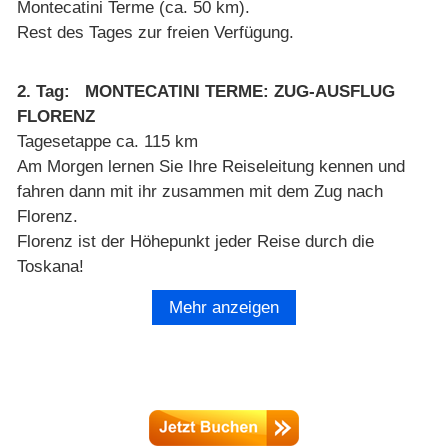
Montecatini Terme (ca. 50 km).
Rest des Tages zur freien Verfügung.
2. Tag: MONTECATINI TERME: ZUG-AUSFLUG
FLORENZ
Tagesetappe ca. 115 km
Am Morgen lernen Sie Ihre Reiseleitung kennen und
fahren dann mit ihr zusammen mit dem Zug nach
Florenz.
Florenz ist der Höhepunkt jeder Reise durch die
Toskana!
Florenz war stolze Stadtrepublik und reiche
Mehr anzeigen
Handelsmacht, später glanzvolle Residenz der Medici
und immer war Florenz eines der ganz bedeutenden
Zentren der Renaissance. Hier wurden Maßstäbe
gesetzt für das übrige Europa in Kunst, Architektur,
Wissenschaft und Bankwesen.
Die unvergleichliche Hauptstadt der Toskana liegt auf