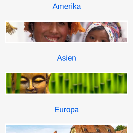
5. Tag: MONTECATINI TERME: BUS-AUSFLUG
Amerika
SIENA
Tagesetappe ca. 240 km
Durch die grünen Weinberge des Chianti fahren Sie mit
dem Bus nach Siena.
Unter den roten Dächern erwartet Sie eine der
schönsten Städte nicht nur in der Toskana sondern in
ganz Italien! In der Renaissance war Siena ein reicher
Asien
Stadtstaat, was Sie an den herrlichen Bauwerken der
Stadt noch heute ablesen können.
Der einzigartige Dom wurde im 13. Jh. erbaut und mit
weißem und schwarzem Marmor verkleidet. Er ist
eines der bedeutendsten Bauwerke der Gotik in Italien.
Mittelalterlich-gotisch geprägt ist auch die Altstadt, die
seit 1995 UNESCO-Weltkulturerbe ist. Mitten in der
Europa
Altstadt liegt die Piazza del Campo, einer der
schönsten mittelalterlichen Plätze in der Toskana.
In dieser einzigartigen historischen Szenerie wird eine