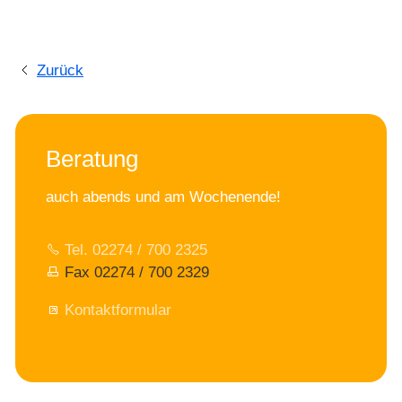
beiden Ufern des Arno. Zahlreiche Brücken überqueren
den Arno, von denen der berühmte Ponte Vecchio
heute noch die früher übliche Bebauung mit kleinen
Zurück
Läden zeigt.
Florenz hat in seiner Geschichte keine Kosten gespart,
um großartige Bauwerke zu errichten. Sie können
einen ganzen Tag durch Florenz streifen und ständig
Beratung
neue Häuser, Palazzi, Kirchen und Plätze entdecken.
Bei einem Rundgang lernen Sie die Schönheiten der
auch abends und am Wochenende!
Altstadt von Florenz kennen, die seit 1982 zum
UNESCO-Weltkulturerbe gehört.
Tel. 02274 / 700 2325
Sie sehen u.a. den Hauptplatz der Stadt, die Piazza
Fax 02274 / 700 2329
della Signoria, mit dem Palazzo Vecchio. Hier hatte die
Signoria ihren Sitz, die Regierung der Stadtrepublik
Kontaktformular
Florenz.
Davor steht die große David-Statue des Michelangelo
(das Original steht heute im Museum) sowie der
herrliche Neptunbrunnen.