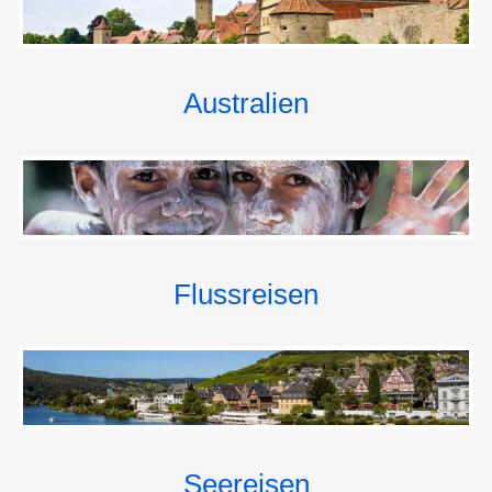
jahrhundertealte Tradition gepflegt: zweimal im Jahr
wird hier das Pferderennen "Palio di Siena"
ausgetragen.
Viele Adelspalais prägen das Stadtbild. Zu ihnen gehört
Australien
der Palazzo Sallembeni. Hier wurde 1472 die älteste
Bank der Welt gegründet: Monte dei Paschi. Sie
existiert heute noch und ist mit weltweit mehr als
32.000 Mitarbeitern und einer Bilanzsumme von rund
215 Milliarden Euro alles andere als betagt! (Allerdings
machten "faule Kredite" sie auch zum Sorgenkind der
italienischen Regierung.)
Flussreisen
Es gibt noch so vieles mehr zu entdecken, so daß
dieser Tag wie im Flug vergeht.
Dann fahren Sie zurück nach Montecatini Terme.
6. Tag: MONTECATINI TERME: ZUG-AUSFLUG
LUCCA
Tagesetappe ca. 65 km
Seereisen