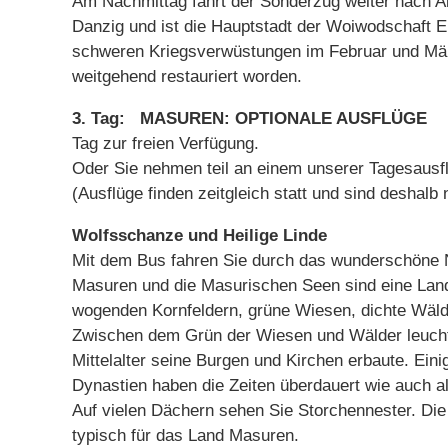
Am Nachmittag fährt der Sonderzug weiter nach All
Danzig und ist die Hauptstadt der Woiwodschaft
schweren Kriegsverwüstungen im Februar und März
weitgehend restauriert worden.
3. Tag: MASUREN: OPTIONALE AUSFLÜGE
Tag zur freien Verfügung.
Oder Sie nehmen teil an einem unserer Tagesausf
(Ausflüge finden zeitgleich statt und sind deshalb 
Wolfsschanze und Heilige Linde
Mit dem Bus fahren Sie durch das wunderschöne 
Masuren und die Masurischen Seen sind eine Land
wogenden Kornfeldern, grüne Wiesen, dichte Wäld
Zwischen dem Grün der Wiesen und Wälder leucht
Mittelalter seine Burgen und Kirchen erbaute. Ein
Dynastien haben die Zeiten überdauert wie auch a
Auf vielen Dächern sehen Sie Storchennester. Die 
typisch für das Land Masuren.