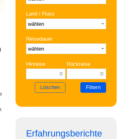
Land / Fluss
Reisedauer
d
Hinreise
Rückreise
Löschen
Filtern
e
h
Erfahrungsberichte