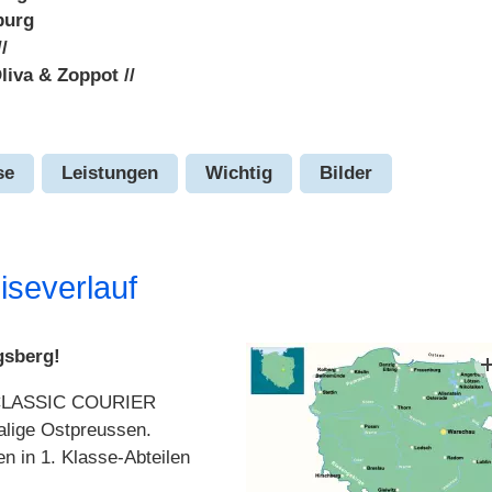
burg
//
liva & Zoppot //
se
Leistungen
Wichtig
Bilder
iseverlauf
gsberg!
g CLASSIC COURIER
alige Ostpreussen.
en in 1. Klasse-Abteilen