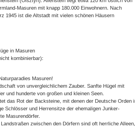
enstein (Olsztyn). Allenstein liegt etwa 120 km östlich von
 Ermland-Masuren mit knapp 180.000 Einwohnern. Nach
 1945 ist die Altstadt mit vielen schönen Häusern
lüge in Masuren
nicht kombinierbar):
Naturparadies Masuren!
schaft von unvergleichlichem Zauber. Sanfte Hügel mit
er und hunderte von großen und kleinen Seen.
et das Rot der Backsteine, mit denen der Deutsche Orden 
ige Schlösser und Herrensitze der ehemaligen Junker-
lte Masurendörfer.
Landstraßen zwischen den Dörfern sind oft herrliche Alleen