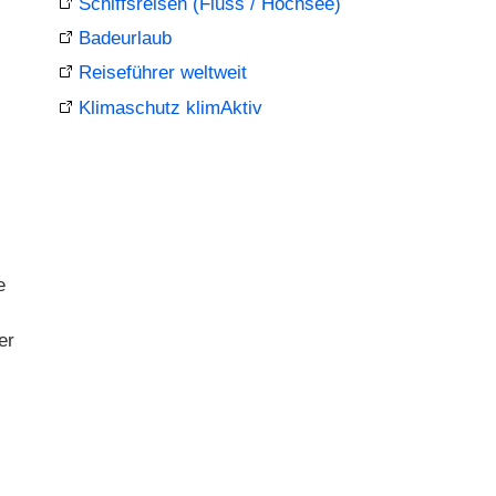
Schiffsreisen (Fluss / Hochsee)
Badeurlaub
Reiseführer weltweit
Klimaschutz klimAktiv
e
er